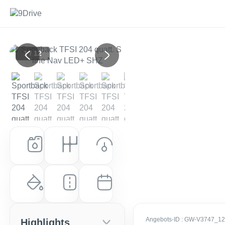
1 / 12
Previous
Next
Kraftstoff
Getriebe
Leistung (PS)
Benzin
Automatik
204 PS (150 kW)
Farbe
Laufleistung
Erstzulassung
Arkonaweiß
10 km
EZ: Juli 2026
Angebots-ID
: GW-V3747_12
Highlights