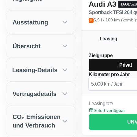
Audi A3
TAGESZ
Sportback TFSI 204 q
6,9 l / 100 km (komb.)
Ausstattung
F
Leasing
Übersicht
Zielgruppe
Privat
Leasing-Details
Kilometer pro Jahr
Vertragsdetails
Leasingrate
Sofort verfügbar
CO₂ Emissionen
UNV
und Verbrauch