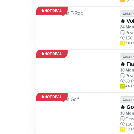
7,7 l
E
HOT DEAL
Leasin
🔥 Vo
24 Mona
Priv
150 
5,6 l
D
HOT DEAL
Leasin
🔥 Fi
30 Mona
Priv
69 P
4,6 l
C
HOT DEAL
Leasin
🔥 Go
30 Mona
Gew
150 
5,2 l
D