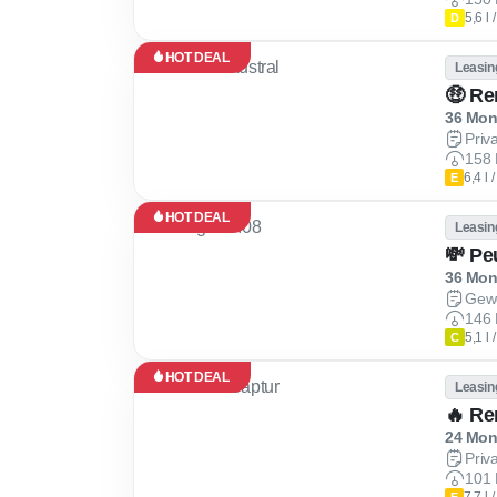
5,6 l
D
HOT DEAL
Leasin
🤑 Re
36 Mona
Priv
158 
6,4 l
E
HOT DEAL
Leasin
💸 Pe
36 Mona
Gew
146 
5,1 l
C
HOT DEAL
Leasin
🔥 Re
24 Mona
Priv
101 