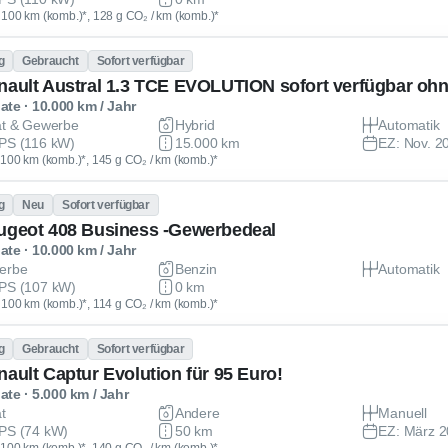
 / 100 km (komb.)*, 128 g CO₂ / km (komb.)*
g
Gebraucht
Sofort verfügbar
nault Austral 1.3 TCE EVOLUTION sofort verfügbar oh
te · 10.000 km / Jahr
at & Gewerbe
Hybrid
Automatik
PS (116 kW)
15.000 km
EZ: Nov. 2
 / 100 km (komb.)*, 145 g CO₂ / km (komb.)*
g
Neu
Sofort verfügbar
ugeot 408 Business -Gewerbedeal
te · 10.000 km / Jahr
erbe
Benzin
Automatik
PS (107 kW)
0 km
 / 100 km (komb.)*, 114 g CO₂ / km (komb.)*
g
Gebraucht
Sofort verfügbar
nault Captur Evolution für 95 Euro!
te · 5.000 km / Jahr
at
Andere
Manuell
PS (74 kW)
50 km
EZ: März 