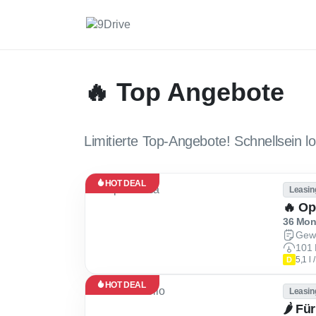
🔥 Top Angebote
Limitierte Top-Angebote! Schnellsein lo
HOT DEAL
Leasin
🔥 Op
36 Mona
Gew
101 
5,1 l
D
HOT DEAL
Leasin
🌶 Fü