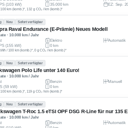
PS (103 kW)
35.000 km
EZ: Sep. 2
 / 100 km (komb.)*, 132 g CO₂ / km (komb.)*
g
Neu
Sofort verfügbar
pra Raval Endurance (E-Prämie) Neues Modell
te · 10.000 km / Jahr
at
Elektro
Automatik
PS (155 kW)
0 km
kWh / 100 km (komb.)*, 0 g CO₂ / km (komb.)*
g
Neu
Sofort verfügbar
lkswagen Polo Life unter 140 Euro!
te · 10.000 km / Jahr
at
Benzin
Manuell
S (59 kW)
0 km
 / 100 km (komb.)*, 119 g CO₂ / km (komb.)*
g
Neu
Sofort verfügbar
lkswagen T-Roc 1.5 eTSI OPF DSG R-Line für nur 135 E
te · 10.000 km / Jahr
at
Benzin
Automatik
PS (110 kW)
0 km