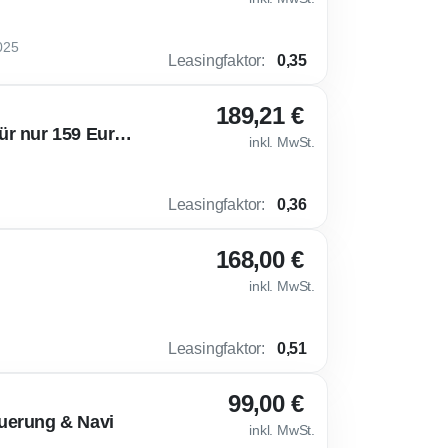
025
Leasingfaktor
:
0,35
189,21 €
🌶 Cupra Leon [Loyalitätsprämie] VZ 2.0 TSI (333 PS) 4Drive für nur 159 Euro netto!
inkl. MwSt.
Leasingfaktor
:
0,36
168,00 €
inkl. MwSt.
Leasingfaktor
:
0,51
99,00 €
uerung & Navi
inkl. MwSt.