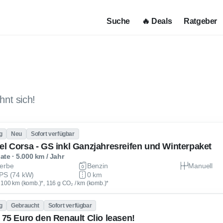
Suche
🔥 Deals
Ratgeber
hnt sich!
g
Neu
Sofort verfügbar
el Corsa - GS inkl Ganzjahresreifen und Winterpaket
te · 5.000 km / Jahr
erbe
Benzin
Manuell
PS (74 kW)
0 km
 / 100 km (komb.)*, 116 g CO₂ / km (komb.)*
g
Gebraucht
Sofort verfügbar
r 75 Euro den Renault Clio leasen!