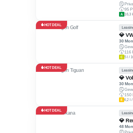
Priv
95 P
16,3 
A
HOT DEAL
Leasin
30 Mona
Gew
116 
5 l /
C
HOT DEAL
Leasin
💎 Vo
30 Mona
Gew
150 
6,2 l
E
HOT DEAL
Leasin
💎 Re
48 Mona
Priv