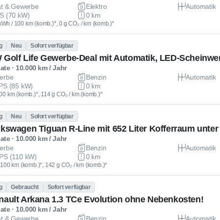
at & Gewerbe
Elektro
Automatik
S (70 kW)
0 km
kWh / 100 km (komb.)*, 0 g CO₂ / km (komb.)*
g
Neu
Sofort verfügbar
te · 10.000 km / Jahr
erbe
Benzin
Automatik
PS (85 kW)
0 km
 100 km (komb.)*, 114 g CO₂ / km (komb.)*
g
Neu
Sofort verfügbar
lkswagen Tiguan R-Line mit 652 Liter Kofferraum unter 
te · 10.000 km / Jahr
erbe
Benzin
Automatik
PS (110 kW)
0 km
 / 100 km (komb.)*, 142 g CO₂ / km (komb.)*
g
Gebraucht
Sofort verfügbar
nault Arkana 1.3 TCe Evolution ohne Nebenkosten!
te · 10.000 km / Jahr
at & Gewerbe
Benzin
Automatik