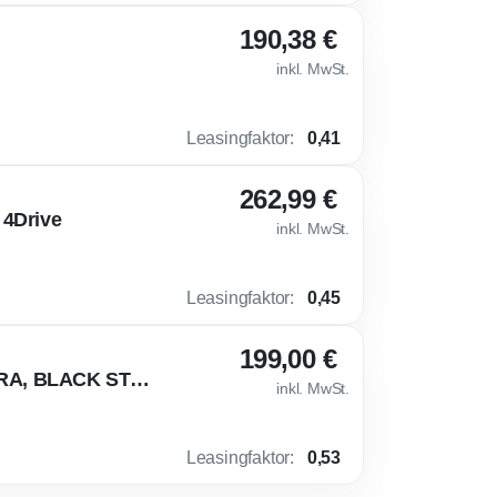
190,38 €
inkl. MwSt.
Leasingfaktor
:
0,41
262,99 €
 4Drive
inkl. MwSt.
Leasingfaktor
:
0,45
199,00 €
🤑 TOP PREIS - Volkswagen Taigo R-Line 116PS DSG KAMERA, BLACK STYLE
inkl. MwSt.
Leasingfaktor
:
0,53