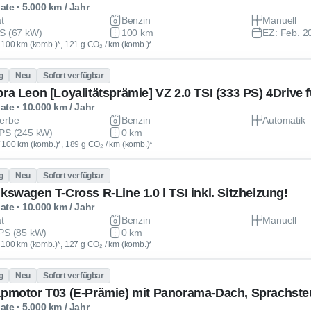
te · 5.000 km / Jahr
at
Benzin
Manuell
S (67 kW)
100 km
EZ: Feb. 2
 / 100 km (komb.)*, 121 g CO₂ / km (komb.)*
g
Neu
Sofort verfügbar
te · 10.000 km / Jahr
erbe
Benzin
Automatik
PS (245 kW)
0 km
 / 100 km (komb.)*, 189 g CO₂ / km (komb.)*
g
Neu
Sofort verfügbar
lkswagen T-Cross R-Line 1.0 l TSI inkl. Sitzheizung!
te · 10.000 km / Jahr
at
Benzin
Manuell
PS (85 kW)
0 km
 / 100 km (komb.)*, 127 g CO₂ / km (komb.)*
g
Neu
Sofort verfügbar
apmotor T03 (E-Prämie) mit Panorama-Dach, Sprachste
te · 5.000 km / Jahr