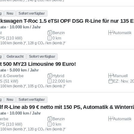
 / 100 km (komb.)*, 140 g CO₂ / km (komb.)*
g
Neu
Sofort verfügbar
lkswagen T-Roc 1.5 eTSI OPF DSG R-Line für nur 135 E
te · 10.000 km / Jahr
at
Benzin
Automatik
PS (110 kW)
0 km
 / 100 km (komb.)*, 128 g CO₂ / km (komb.)*
g
Gebraucht
Sofort verfügbar
at 500 MY23 Limousine 99 Euro!
te · 5.000 km / Jahr
at & Gewerbe
Hybrid
Manuell
S (51 kW)
22.000 km
EZ: Nov. 2
 / 100 km (komb.)*, 105 g CO₂ / km (komb.)*
g
Neu
Sofort verfügbar
lf R-Line ab 99 € netto mit 150 PS, Automatik & Winterr
te · 10.000 km / Jahr
erbe
Benzin
Automatik
PS (110 kW)
0 km
 / 100 km (komb.)*, 120 g CO₂ / km (komb.)*