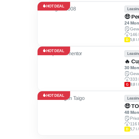
HOT DEAL
Leasin
🤑 Pe
24 Mona
Gew
146 
5,8 l
D
HOT DEAL
Leasin
🔥 Cu
30 Mona
Gew
333 
8,8 l
G
HOT DEAL
Leasin
48 Mona
Priv
116 
5,7 l
D