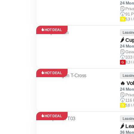
24 Mona
Priv
91 P
5,3 l
D
HOT DEAL
Leasin
24 Mona
Gew
333 
8,3 l
G
HOT DEAL
Leasin
🔥 Vo
24 Mona
Priv
116 
5,6 l
D
HOT DEAL
Leasin
🌶 Le
36 Mona