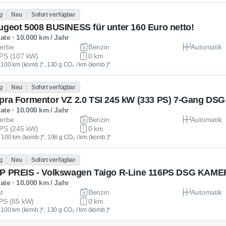
g
Neu
Sofort verfügbar
ugeot 5008 BUSINESS für unter 160 Euro netto!
te · 10.000 km / Jahr
erbe
Benzin
Automatik
PS (107 kW)
0 km
 / 100 km (komb.)*, 130 g CO₂ / km (komb.)*
g
Neu
Sofort verfügbar
pra Formentor VZ 2.0 TSI 245 kW (333 PS) 7-Gang DSG
te · 10.000 km / Jahr
erbe
Benzin
Automatik
PS (245 kW)
0 km
 / 100 km (komb.)*, 198 g CO₂ / km (komb.)*
g
Neu
Sofort verfügbar
te · 10.000 km / Jahr
at
Benzin
Automatik
PS (85 kW)
0 km
 / 100 km (komb.)*, 130 g CO₂ / km (komb.)*