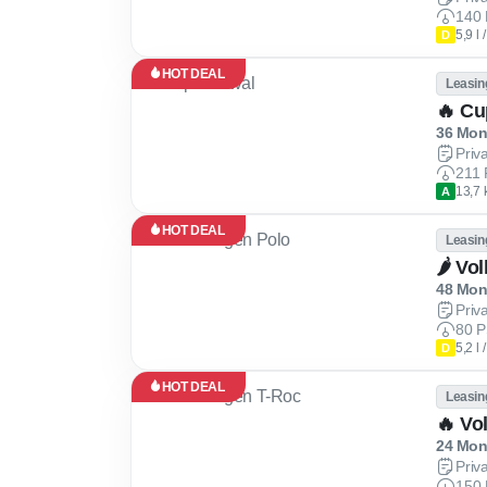
140 
5,9 l
D
HOT DEAL
Leasin
🔥 Cu
36 Mona
Priv
211 
13,7 
A
HOT DEAL
Leasin
🌶 Vo
48 Mona
Priv
80 P
5,2 l
D
HOT DEAL
Leasin
🔥 Vo
24 Mona
Priv
150 