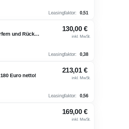
Leasingfaktor
:
0,51
130,00 €
💎 VW Golf Life Gewerbe-Deal mit Automatik, LED-Scheinwerfern und Rückfahrkamera
inkl. MwSt.
Leasingfaktor
:
0,38
213,01 €
180 Euro netto!
inkl. MwSt.
Leasingfaktor
:
0,56
169,00 €
inkl. MwSt.