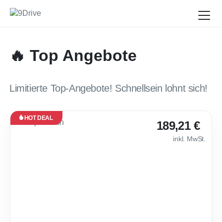
🔥 Top Angebote
Limitierte Top-Angebote! Schnellsein lohnt sich!
HOT DEAL
Leasing
189,21 €
Neu
inkl. MwSt.
Verfügbar
ab Nov.
2026
🌶 Cupra Leon [Loy
24
Monate
·
10.000
km /