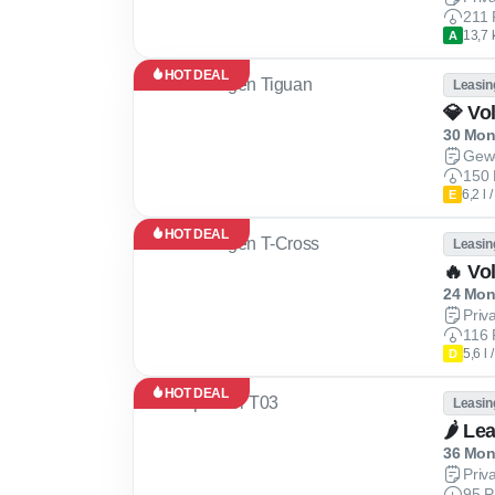
211 
13,7 
A
HOT DEAL
Leasin
💎 Vo
30 Mona
Gew
150 
6,2 l
E
HOT DEAL
Leasin
🔥 Vo
24 Mona
Priv
116 
5,6 l
D
HOT DEAL
Leasin
🌶 Le
36 Mona
Priv
95 P