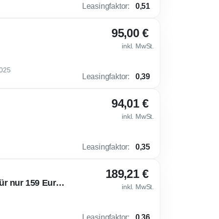
Leasingfaktor
:
0,51
95,00 €
inkl. MwSt.
2025
Leasingfaktor
:
0,39
94,01 €
inkl. MwSt.
Leasingfaktor
:
0,35
189,21 €
🌶 Cupra Leon [Loyalitätsprämie] VZ 2.0 TSI (333 PS) 4Drive für nur 159 Euro netto!
inkl. MwSt.
Leasingfaktor
:
0,36