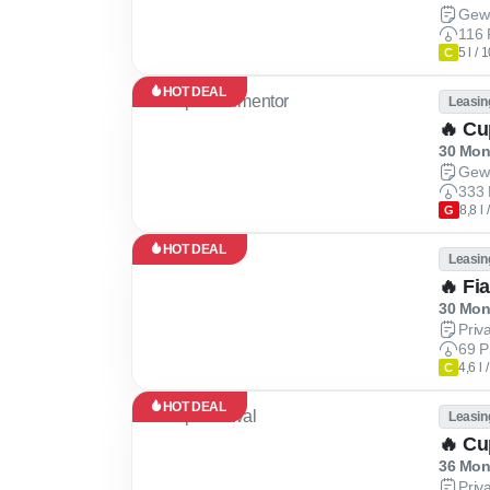
Gew
116 
5 l /
C
HOT DEAL
Leasin
🔥 Cu
30 Mona
Gew
333 
8,8 l
G
HOT DEAL
Leasin
🔥 Fi
30 Mona
Priv
69 P
4,6 l
C
HOT DEAL
Leasin
🔥 Cu
36 Mona
Priv