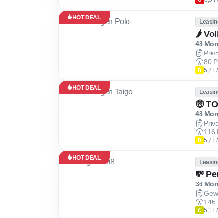
8,3 l
G
HOT DEAL
Leasin
🌶 Vo
48 Mona
Priv
80 P
5,2 l
D
HOT DEAL
Leasin
48 Mona
Priv
116 
5,7 l
D
HOT DEAL
Leasin
💸 Pe
36 Mona
Gew
146 
5,1 l
C