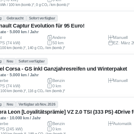
kWh / 100 km (komb.)*, 0 g CO₂ / km (komb.)*
g
Gebraucht
Sofort verfügbar
nault Captur Evolution für 95 Euro!
te · 5.000 km / Jahr
at
Andere
Manuell
PS (74 kW)
50 km
EZ: März 
 / 100 km (komb.)*, 140 g CO₂ / km (komb.)*
g
Neu
Sofort verfügbar
el Corsa - GS inkl Ganzjahresreifen und Winterpaket
te · 5.000 km / Jahr
erbe
Benzin
Manuell
PS (74 kW)
0 km
 / 100 km (komb.)*, 116 g CO₂ / km (komb.)*
g
Neu
Verfügbar ab Nov. 2026
te · 10.000 km / Jahr
erbe
Benzin
Automatik
PS (245 kW)
0 km