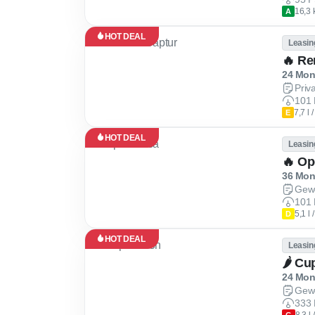
16,3 
A
HOT DEAL
Leasin
🔥 Re
24 Mona
Priv
101 
7,7 l
E
HOT DEAL
Leasin
🔥 Op
36 Mona
Gew
101 
5,1 l
D
HOT DEAL
Leasin
24 Mona
Gew
333 