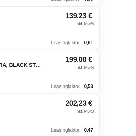
139,23 €
inkl. MwSt.
Leasingfaktor
:
0,61
199,00 €
🤑 TOP PREIS - Volkswagen Taigo R-Line 116PS DSG KAMERA, BLACK STYLE
inkl. MwSt.
Leasingfaktor
:
0,53
202,23 €
inkl. MwSt.
Leasingfaktor
:
0,47