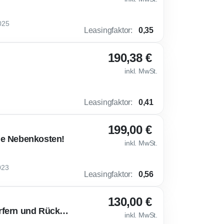
025
Leasingfaktor
:
0,35
190,38 €
inkl. MwSt.
Leasingfaktor
:
0,41
199,00 €
ne Nebenkosten!
inkl. MwSt.
023
Leasingfaktor
:
0,56
130,00 €
💎 VW Golf Life Gewerbe-Deal mit Automatik, LED-Scheinwerfern und Rückfahrkamera
inkl. MwSt.