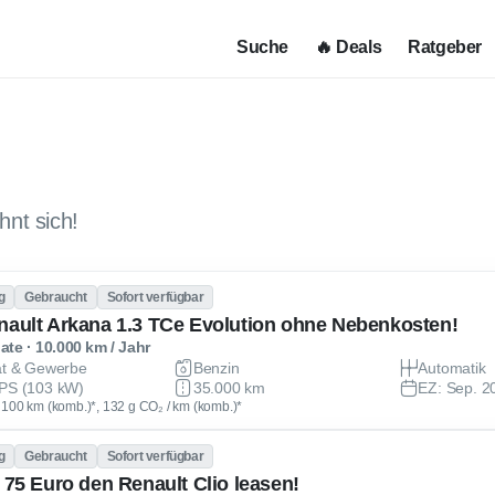
Suche
🔥 Deals
Ratgeber
hnt sich!
g
Gebraucht
Sofort verfügbar
nault Arkana 1.3 TCe Evolution ohne Nebenkosten!
te · 10.000 km / Jahr
at & Gewerbe
Benzin
Automatik
PS (103 kW)
35.000 km
EZ: Sep. 2
 / 100 km (komb.)*, 132 g CO₂ / km (komb.)*
g
Gebraucht
Sofort verfügbar
r 75 Euro den Renault Clio leasen!