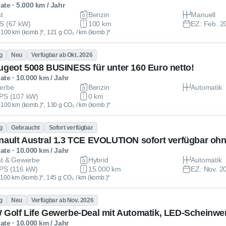
te · 5.000 km / Jahr
at
Benzin
Manuell
S (67 kW)
100 km
EZ: Feb. 2
 / 100 km (komb.)*, 121 g CO₂ / km (komb.)*
g
Neu
Verfügbar ab Okt. 2026
ugeot 5008 BUSINESS für unter 160 Euro netto!
te · 10.000 km / Jahr
erbe
Benzin
Automatik
PS (107 kW)
0 km
 / 100 km (komb.)*, 130 g CO₂ / km (komb.)*
g
Gebraucht
Sofort verfügbar
nault Austral 1.3 TCE EVOLUTION sofort verfügbar oh
te · 10.000 km / Jahr
at & Gewerbe
Hybrid
Automatik
PS (116 kW)
15.000 km
EZ: Nov. 2
 / 100 km (komb.)*, 145 g CO₂ / km (komb.)*
g
Neu
Verfügbar ab Nov. 2026
te · 10.000 km / Jahr