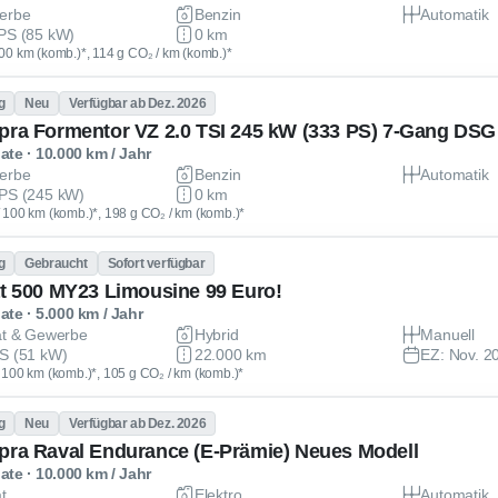
erbe
Benzin
Automatik
PS (85 kW)
0 km
 100 km (komb.)*, 114 g CO₂ / km (komb.)*
g
Neu
Verfügbar ab Dez. 2026
pra Formentor VZ 2.0 TSI 245 kW (333 PS) 7-Gang DSG
te · 10.000 km / Jahr
erbe
Benzin
Automatik
PS (245 kW)
0 km
 / 100 km (komb.)*, 198 g CO₂ / km (komb.)*
g
Gebraucht
Sofort verfügbar
at 500 MY23 Limousine 99 Euro!
te · 5.000 km / Jahr
at & Gewerbe
Hybrid
Manuell
S (51 kW)
22.000 km
EZ: Nov. 2
 / 100 km (komb.)*, 105 g CO₂ / km (komb.)*
g
Neu
Verfügbar ab Dez. 2026
pra Raval Endurance (E-Prämie) Neues Modell
te · 10.000 km / Jahr
at
Elektro
Automatik