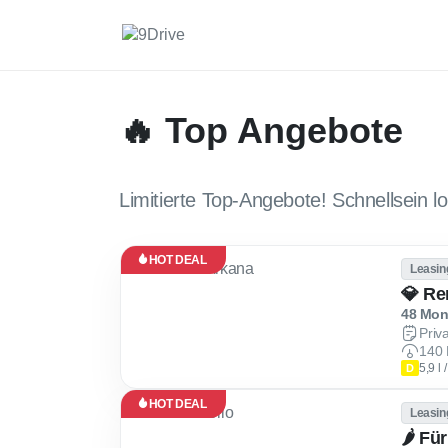
🔥 Top Angebote
Limitierte Top-Angebote! Schnellsein lo
HOT DEAL
Leasin
💎 Re
48 Mona
Priv
140 
5,9 l
D
HOT DEAL
Leasin
🌶 Fü