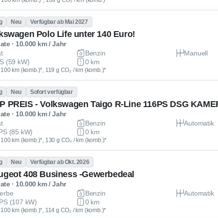
 / 100 km (komb.)*, 189 g CO₂ / km (komb.)*
g
Neu
Verfügbar ab Mai 2027
lkswagen Polo Life unter 140 Euro!
te · 10.000 km / Jahr
at
Benzin
Manuell
S (59 kW)
0 km
 / 100 km (komb.)*, 119 g CO₂ / km (komb.)*
g
Neu
Sofort verfügbar
te · 10.000 km / Jahr
at
Benzin
Automatik
PS (85 kW)
0 km
 / 100 km (komb.)*, 130 g CO₂ / km (komb.)*
g
Neu
Verfügbar ab Okt. 2026
ugeot 408 Business -Gewerbedeal
te · 10.000 km / Jahr
erbe
Benzin
Automatik
PS (107 kW)
0 km
 / 100 km (komb.)*, 114 g CO₂ / km (komb.)*