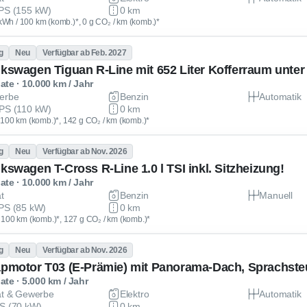
PS (155 kW)
0 km
kWh / 100 km (komb.)*, 0 g CO₂ / km (komb.)*
g
Neu
Verfügbar ab Feb. 2027
lkswagen Tiguan R-Line mit 652 Liter Kofferraum unter 
te · 10.000 km / Jahr
erbe
Benzin
Automatik
PS (110 kW)
0 km
 / 100 km (komb.)*, 142 g CO₂ / km (komb.)*
g
Neu
Verfügbar ab Nov. 2026
lkswagen T-Cross R-Line 1.0 l TSI inkl. Sitzheizung!
te · 10.000 km / Jahr
at
Benzin
Manuell
PS (85 kW)
0 km
 / 100 km (komb.)*, 127 g CO₂ / km (komb.)*
g
Neu
Verfügbar ab Nov. 2026
apmotor T03 (E-Prämie) mit Panorama-Dach, Sprachste
te · 5.000 km / Jahr
at & Gewerbe
Elektro
Automatik
S (70 kW)
0 km