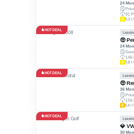
24 Mona
Priv
91 P
5,3 l
D
HOT DEAL
Leasin
🤑 Pe
24 Mona
Gew
146 
5,8 l
D
HOT DEAL
Leasin
🤑 Re
36 Mona
Priv
158 
6,4 l
E
HOT DEAL
Leasin
30 Mona