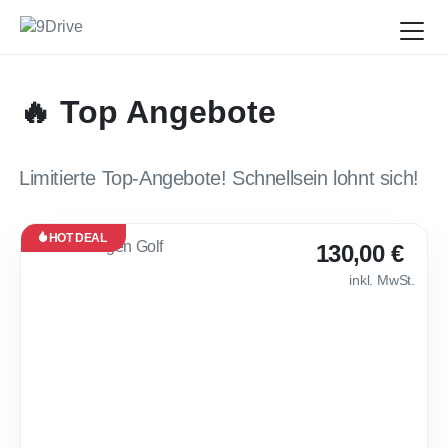
🔥 Top Angebote
Limitierte Top-Angebote! Schnellsein lohnt sich!
HOT DEAL
Leasing
130,00 €
Neu
inkl. MwSt.
Sofort
verfügbar
💎 VW Golf Life 
30
Monate
·
10.000
km /
Jahr