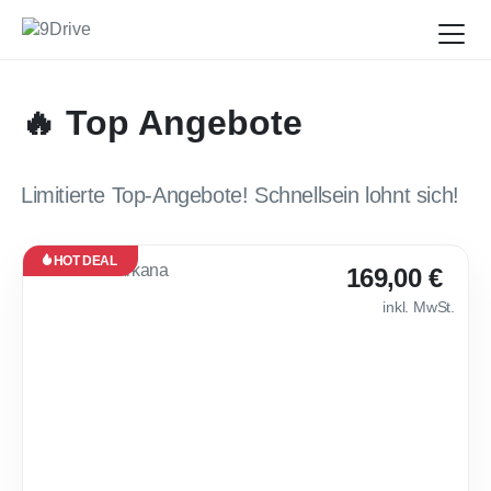
🔥 Top Angebote
Limitierte Top-Angebote! Schnellsein lohnt sich!
HOT DEAL
Leasing
169,00 €
Gebraucht
inkl. MwSt.
Sofort
verfügbar
💎 Renault Arkan
48
Monate
·
10.000
km /
Jahr