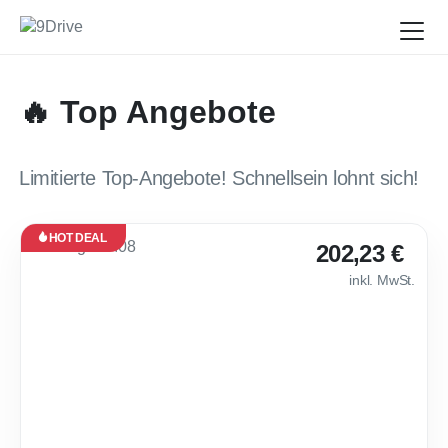
🔥 Top Angebote
Limitierte Top-Angebote! Schnellsein lohnt sich!
HOT DEAL
Leasing
202,23 €
Neu
inkl. MwSt.
Sofort
verfügbar
💸 Peugeot 408 B
36
Monate
·
10.000
km /
Jahr