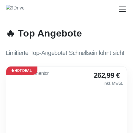
🔥 Top Angebote
Limitierte Top-Angebote! Schnellsein lohnt sich!
HOT DEAL
Leasing
262,99 €
Neu
inkl. MwSt.
Verfügbar
ab Dez.
2026
🔥 Cupra Forment
30
Monate
·
10.000
km /