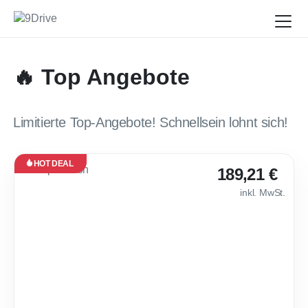
🔥 Top Angebote
Limitierte Top-Angebote! Schnellsein lohnt sich!
HOT DEAL
Leasing
189,21 €
Neu
inkl. MwSt.
Verfügbar
ab Nov.
2026
🌶 Cupra Leon [Loy
24
Monate
·
10.000
km /