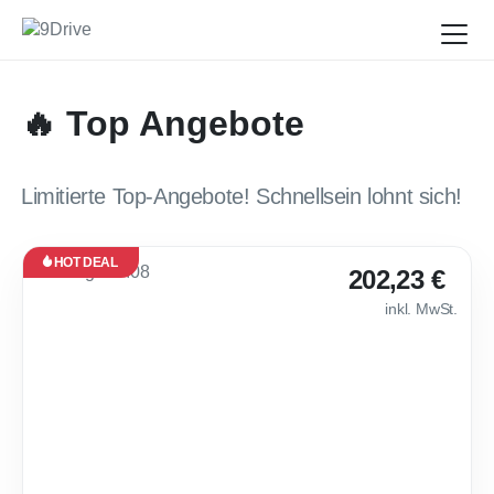
🔥 Top Angebote
Limitierte Top-Angebote! Schnellsein lohnt sich!
HOT DEAL
Leasing
202,23 €
Neu
inkl. MwSt.
Verfügbar
ab Okt.
2026
💸 Peugeot 408 B
36
Monate
·
10.000
km /