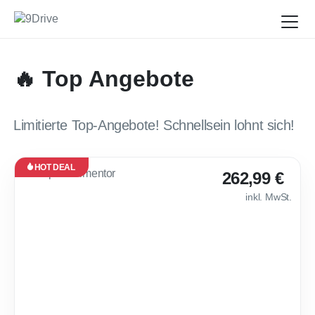
🔥 Top Angebote
Limitierte Top-Angebote! Schnellsein lohnt sich!
HOT DEAL
Leasing
262,99 €
Neu
inkl. MwSt.
Verfügbar
ab Dez.
2026
🔥 Cupra Forment
30
Monate
·
10.000
km /