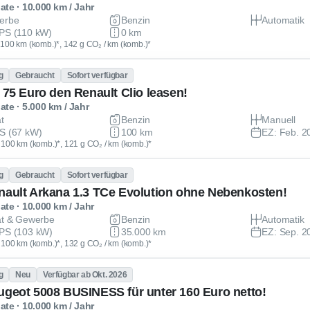
te · 10.000 km / Jahr
erbe
Benzin
Automatik
PS (110 kW)
0 km
 / 100 km (komb.)*, 142 g CO₂ / km (komb.)*
g
Gebraucht
Sofort verfügbar
r 75 Euro den Renault Clio leasen!
te · 5.000 km / Jahr
at
Benzin
Manuell
S (67 kW)
100 km
EZ: Feb. 2
 / 100 km (komb.)*, 121 g CO₂ / km (komb.)*
g
Gebraucht
Sofort verfügbar
nault Arkana 1.3 TCe Evolution ohne Nebenkosten!
te · 10.000 km / Jahr
at & Gewerbe
Benzin
Automatik
PS (103 kW)
35.000 km
EZ: Sep. 2
 / 100 km (komb.)*, 132 g CO₂ / km (komb.)*
g
Neu
Verfügbar ab Okt. 2026
ugeot 5008 BUSINESS für unter 160 Euro netto!
te · 10.000 km / Jahr