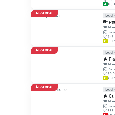
16,3 
A
HOT DEAL
Leasin
💸 Pe
36 Mona
Gew
146 
5,1 l
C
HOT DEAL
Leasin
🔥 Fi
30 Mona
Priv
69 P
4,6 l
C
HOT DEAL
Leasin
🔥 Cu
30 Mona
Gew
333 