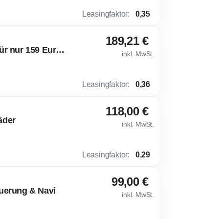
Leasingfaktor
:
0,35
189,21 €
🌶 Cupra Leon [Loyalitätsprämie] VZ 2.0 TSI (333 PS) 4Drive für nur 159 Euro netto!
inkl. MwSt.
Leasingfaktor
:
0,36
118,00 €
äder
inkl. MwSt.
Leasingfaktor
:
0,29
99,00 €
uerung & Navi
inkl. MwSt.