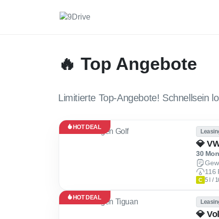
🔥 Top Angebote
Limitierte Top-Angebote! Schnellsein lo
HOT DEAL
Leasin
30 Mona
Gew
116 
5 l /
C
HOT DEAL
Leasin
💎 Vo