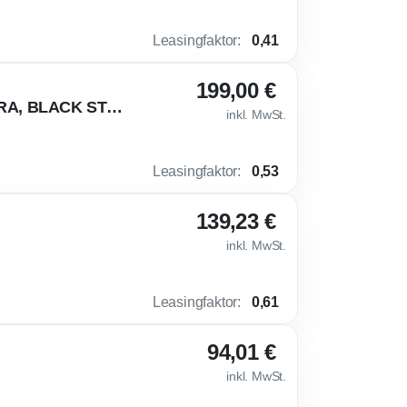
Leasingfaktor
:
0,41
199,00 €
🤑 TOP PREIS - Volkswagen Taigo R-Line 116PS DSG KAMERA, BLACK STYLE
inkl. MwSt.
Leasingfaktor
:
0,53
139,23 €
inkl. MwSt.
Leasingfaktor
:
0,61
94,01 €
inkl. MwSt.