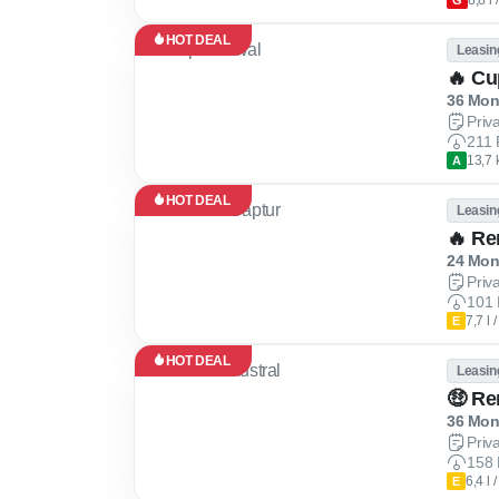
8,8 l
G
HOT DEAL
Leasin
🔥 Cu
36 Mona
Priv
211 
13,7 
A
HOT DEAL
Leasin
🔥 Re
24 Mona
Priv
101 
7,7 l
E
HOT DEAL
Leasin
🤑 Re
36 Mona
Priv
158 
6,4 l
E