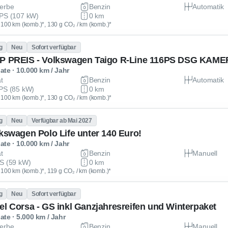
erbe
Benzin
Automatik
PS (107 kW)
0 km
 / 100 km (komb.)*, 130 g CO₂ / km (komb.)*
g
Neu
Sofort verfügbar
te · 10.000 km / Jahr
at
Benzin
Automatik
PS (85 kW)
0 km
 / 100 km (komb.)*, 130 g CO₂ / km (komb.)*
g
Neu
Verfügbar ab Mai 2027
lkswagen Polo Life unter 140 Euro!
te · 10.000 km / Jahr
at
Benzin
Manuell
S (59 kW)
0 km
 / 100 km (komb.)*, 119 g CO₂ / km (komb.)*
g
Neu
Sofort verfügbar
el Corsa - GS inkl Ganzjahresreifen und Winterpaket
te · 5.000 km / Jahr
erbe
Benzin
Manuell