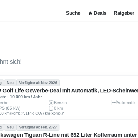
Suche
🔥 Deals
Ratgeber
hnt sich!
g
Neu
Verfügbar ab Nov. 2026
te · 10.000 km / Jahr
erbe
Benzin
Automatik
PS (85 kW)
0 km
 100 km (komb.)*, 114 g CO₂ / km (komb.)*
g
Neu
Verfügbar ab Feb. 2027
lkswagen Tiguan R-Line mit 652 Liter Kofferraum unter 