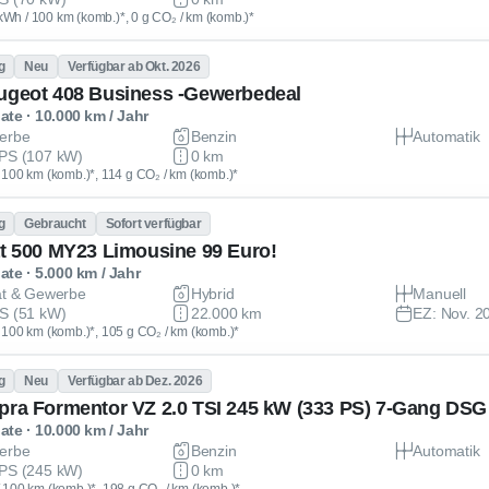
kWh / 100 km (komb.)*, 0 g CO₂ / km (komb.)*
g
Neu
Verfügbar ab Okt. 2026
ugeot 408 Business -Gewerbedeal
te · 10.000 km / Jahr
erbe
Benzin
Automatik
PS (107 kW)
0 km
 / 100 km (komb.)*, 114 g CO₂ / km (komb.)*
g
Gebraucht
Sofort verfügbar
at 500 MY23 Limousine 99 Euro!
te · 5.000 km / Jahr
at & Gewerbe
Hybrid
Manuell
S (51 kW)
22.000 km
EZ: Nov. 2
 / 100 km (komb.)*, 105 g CO₂ / km (komb.)*
g
Neu
Verfügbar ab Dez. 2026
pra Formentor VZ 2.0 TSI 245 kW (333 PS) 7-Gang DSG
te · 10.000 km / Jahr
erbe
Benzin
Automatik
PS (245 kW)
0 km