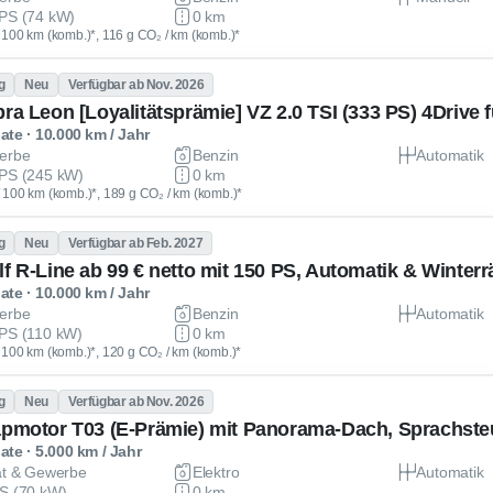
PS (74 kW)
0 km
 / 100 km (komb.)*, 116 g CO₂ / km (komb.)*
g
Neu
Verfügbar ab Nov. 2026
te · 10.000 km / Jahr
erbe
Benzin
Automatik
PS (245 kW)
0 km
 / 100 km (komb.)*, 189 g CO₂ / km (komb.)*
g
Neu
Verfügbar ab Feb. 2027
lf R-Line ab 99 € netto mit 150 PS, Automatik & Winterr
te · 10.000 km / Jahr
erbe
Benzin
Automatik
PS (110 kW)
0 km
 / 100 km (komb.)*, 120 g CO₂ / km (komb.)*
g
Neu
Verfügbar ab Nov. 2026
apmotor T03 (E-Prämie) mit Panorama-Dach, Sprachste
te · 5.000 km / Jahr
at & Gewerbe
Elektro
Automatik
S (70 kW)
0 km