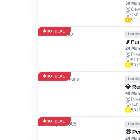
30 Mona
Gew
150 
6,2 l
E
HOT DEAL
Leasin
🌶 Fü
24 Mona
Priv
91 P
5,3 l
D
HOT DEAL
Leasin
💎 Re
48 Mona
Priv
140 
5,9 l
D
HOT DEAL
Leasin
🤑 Pe
24 Mona