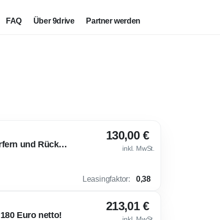
FAQ
Über 9drive
Partner werden
130,00 €
💎 VW Golf Life Gewerbe-Deal mit Automatik, LED-Scheinwerfern und Rückfahrkamera
inkl. MwSt.
Leasingfaktor
:
0,38
213,01 €
180 Euro netto!
inkl. MwSt.