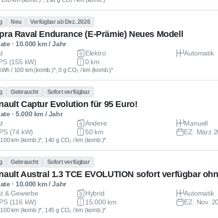
 / 100 km (komb.)*, 198 g CO₂ / km (komb.)*
g
Neu
Verfügbar ab Dez. 2026
pra Raval Endurance (E-Prämie) Neues Modell
te · 10.000 km / Jahr
at
Elektro
Automatik
PS (155 kW)
0 km
kWh / 100 km (komb.)*, 0 g CO₂ / km (komb.)*
g
Gebraucht
Sofort verfügbar
nault Captur Evolution für 95 Euro!
te · 5.000 km / Jahr
at
Andere
Manuell
PS (74 kW)
50 km
EZ: März 
 / 100 km (komb.)*, 140 g CO₂ / km (komb.)*
g
Gebraucht
Sofort verfügbar
nault Austral 1.3 TCE EVOLUTION sofort verfügbar oh
te · 10.000 km / Jahr
at & Gewerbe
Hybrid
Automatik
PS (116 kW)
15.000 km
EZ: Nov. 2
 / 100 km (komb.)*, 145 g CO₂ / km (komb.)*