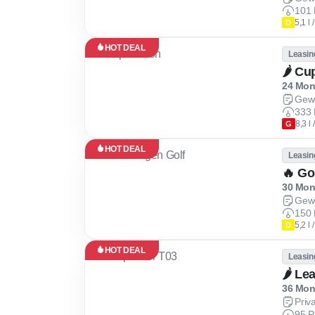
101 
5,1 l
D
HOT DEAL
Leasin
24 Mona
Gew
333 
8,3 l
G
HOT DEAL
Leasin
🔥 Go
30 Mona
Gew
150 
5,2 l
D
HOT DEAL
Leasin
🌶 Le
36 Mona
Priv
95 P