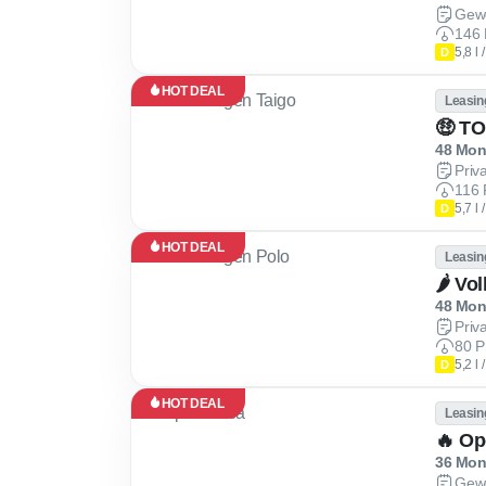
Gew
146 
5,8 l
D
HOT DEAL
Leasin
48 Mona
Priv
116 
5,7 l
D
HOT DEAL
Leasin
🌶 Vo
48 Mona
Priv
80 P
5,2 l
D
HOT DEAL
Leasin
🔥 Op
36 Mona
Gew