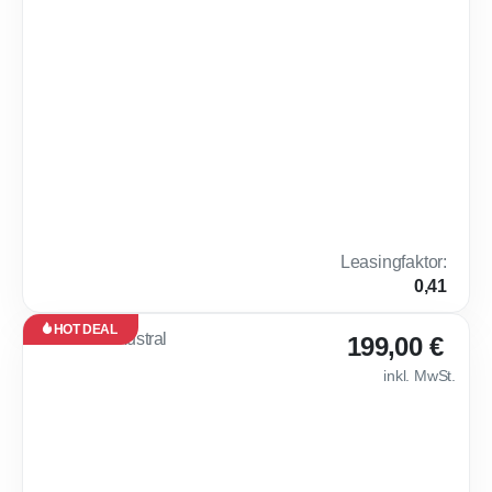
verfügbar
🤑 Peugeot 5008 B
24
Monate
·
10.000
km /
Jahr
Gewerbe
Benzin
Automatik
146 PS (107 kW)
0 km
5,8 l /
D
100 km
(komb.)*,
130 g
Leasingfaktor
:
CO₂ / km
0,41
(komb.)*
HOT DEAL
Leasing
199,00 €
Gebraucht
inkl. MwSt.
Sofort
verfügbar
🤑 Renault Austr
36
Monate