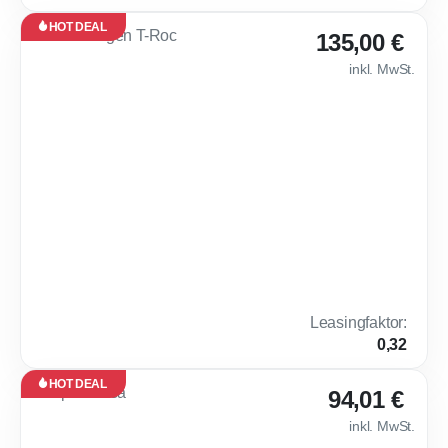
HOT DEAL
Leasing
135,00 €
Neu
inkl. MwSt.
Sofort
verfügbar
🔥 Volkswagen T-R
24
Monate
·
10.000
km /
Jahr
Privat
Benzin
Automatik
150 PS (110 kW)
0 km
5,6 l /
D
100 km
(komb.)*,
128 g
Leasingfaktor
:
CO₂ / km
0,32
(komb.)*
HOT DEAL
Leasing
94,01 €
Neu
inkl. MwSt.
Sofort