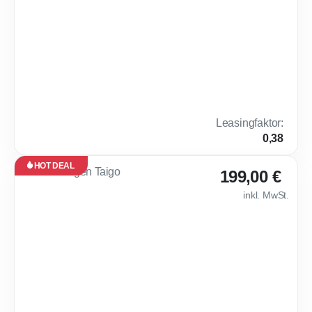
Monate
·
10.000
km /
Jahr
Gewerbe
Benzin
Automatik
116 PS (85 kW)
0 km
5 l / 100
C
km
(komb.)*,
114 g
Leasingfaktor
:
CO₂ / km
0,38
(komb.)*
HOT DEAL
Leasing
199,00 €
Neu
inkl. MwSt.
Sofort
verfügbar
🤑 TOP PREIS - 
48
Monate
·
10.000
km /
Jahr