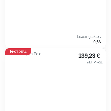
·
10.000
km /
Jahr
Privat & Gewerbe
Hybrid
Automatik
158 PS (116 kW)
15.000 km
EZ: Nov. 2023
6,4 l /
E
100 km
(komb.)*,
145 g
Leasingfaktor
:
CO₂ / km
0,56
(komb.)*
HOT DEAL
Leasing
139,23 €
Neu
inkl. MwSt.
Sofort
verfügbar
🌶 Volkswagen Pol
48
Monate
·
10.000
km /
Jahr
Privat
Benzin
Manuell
80 PS (59 kW)
0 km