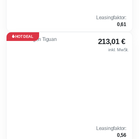
5,2 l /
D
100 km
(komb.)*,
119 g
Leasingfaktor
:
CO₂ / km
0,61
(komb.)*
HOT DEAL
Leasing
213,01 €
Neu
inkl. MwSt.
Sofort
verfügbar
💎 Volkswagen Tig
30
Monate
·
10.000
km /
Jahr
Gewerbe
Benzin
Automatik
150 PS (110 kW)
0 km
6,2 l /
E
100 km
(komb.)*,
142 g
Leasingfaktor
:
CO₂ / km
0,56
(komb.)*