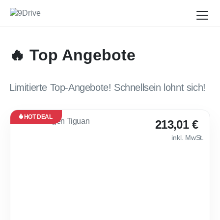
🔥 Top Angebote
Limitierte Top-Angebote! Schnellsein lohnt sich!
HOT DEAL
Leasing
213,01 €
Neu
inkl. MwSt.
Verfügbar
ab Feb.
2027
💎 Volkswagen Tig
30
Monate
·
10.000
km /