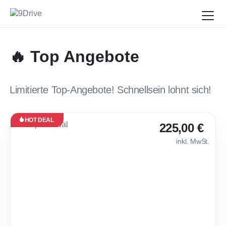
🔥 Top Angebote
Limitierte Top-Angebote! Schnellsein lohnt sich!
HOT DEAL
Leasing
225,00 €
Neu
inkl. MwSt.
Sofort
verfügbar
🔥 Cupra Raval E
36
Monate
·
10.000
km /
Jahr