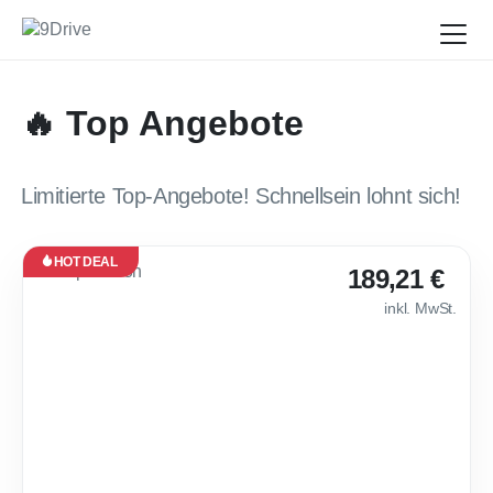
🔥 Top Angebote
Limitierte Top-Angebote! Schnellsein lohnt sich!
HOT DEAL
Leasing
189,21 €
Neu
inkl. MwSt.
Verfügbar
ab Nov.
2026
🌶 Cupra Leon [Loy
24
Monate
·
10.000
km /