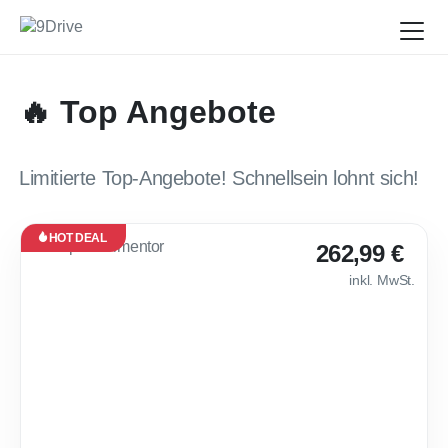
🔥 Top Angebote
Limitierte Top-Angebote! Schnellsein lohnt sich!
HOT DEAL
Leasing
262,99 €
Neu
inkl. MwSt.
Verfügbar
ab Dez.
2026
🔥 Cupra Forment
30
Monate
·
10.000
km /