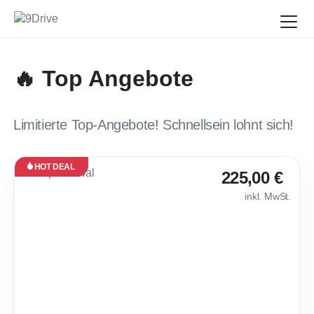
🔥 Top Angebote
Limitierte Top-Angebote! Schnellsein lohnt sich!
HOT DEAL
Leasing
225,00 €
Neu
inkl. MwSt.
Sofort
verfügbar
🔥 Cupra Raval E
36
Monate
·
10.000
km /
Jahr