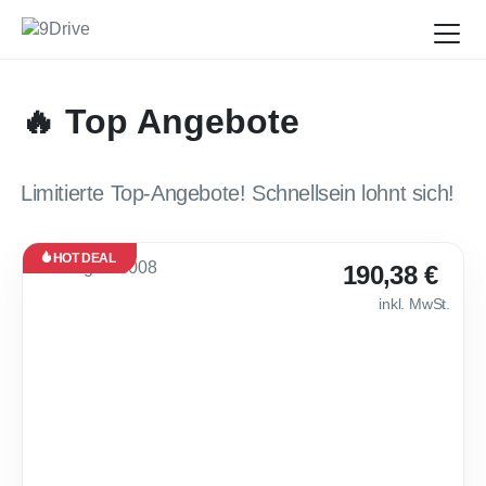
🔥 Top Angebote
Limitierte Top-Angebote! Schnellsein lohnt sich!
HOT DEAL
Leasing
190,38 €
Neu
inkl. MwSt.
Verfügbar
ab Okt.
2026
🤑 Peugeot 5008 B
24
Monate
·
10.000
km /