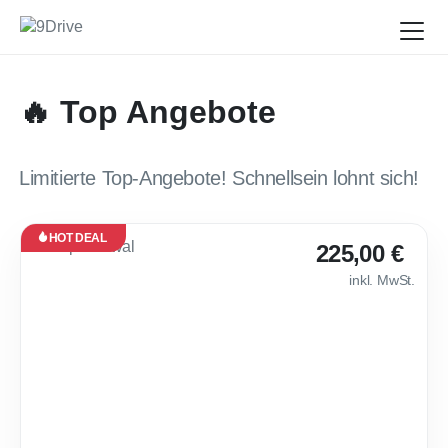
🔥 Top Angebote
Limitierte Top-Angebote! Schnellsein lohnt sich!
HOT DEAL
Leasing
225,00 €
Neu
inkl. MwSt.
Verfügbar
ab Dez.
2026
🔥 Cupra Raval E
36
Monate
·
10.000
km /