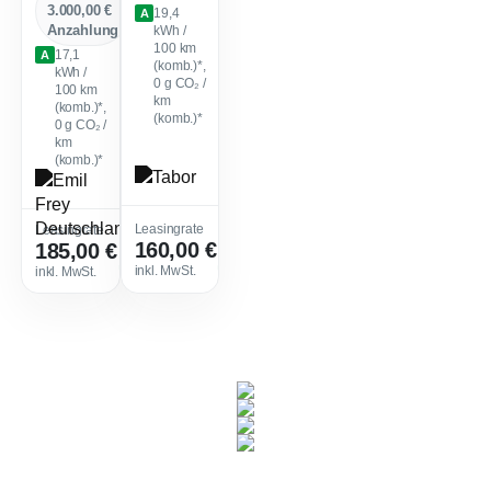
3.000,00 €
19,4
A
Anzahlung
kWh /
100 km
17,1
A
(komb.)*,
kWh /
0
g CO₂ /
100 km
km
(komb.)*,
(komb.)*
0
g CO₂ /
km
(komb.)*
Leasingfaktor
:
Leasingrate
Leasingrate
160,00 €
185,00 €
Leasingfaktor
:
0,45
0,48
Verfügbar ab Okt. 2026
Sofort verfügbar
inkl. MwSt.
inkl. MwSt.