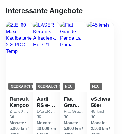
Interessante Angebote
GEBRAUCHT
GEBRAUCHT
NEU
NEU
Renault
Audi
Fiat
eSchwalbe
Kangoo
RS e-
Grande
50er
tron GT
Panda
Z.E. 60 Maxi Kaufbatterie 2-S PDC Temp
LASER Keramik Allradlenk. HuD 21
Fiat Grande Panda La Prima
45 km/h
60
36
36
36
Monate ·
Monate ·
Monate ·
Monate ·
5.000 km /
10.000 km
5.000 km /
2.500 km /