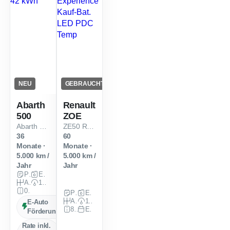
NEU
GEBRAUCHT
Abarth
Renault
500
ZOE
Abarth 500 Cabrio 42 kWh
ZE50 R110 Experience Kauf-Bat. LED PDC Temp
36
60
Monate ·
Monate ·
5.000 km /
5.000 km /
Jahr
Jahr
Privat
Elektro
Automatik
155 PS (114 kW)
0 km
Privat
Elektro
Automatik
109 PS (80 kW)
E-Auto
84.300 km
EZ: Nov. 2021
Förderung
Rate inkl.