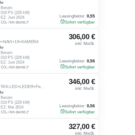
hr
Benzin
310 PS (228 kW)
Leasingfaktor
:
0,55
EZ: Juni 2024
Sofort verfügbar
g CO₂ / km (komb.)*
306,00 €
LED+NAVI+19+KAMERA
inkl. MwSt.
hr
Benzin
310 PS (228 kW)
Leasingfaktor
:
0,56
EZ: Juni 2024
Sofort verfügbar
g CO₂ / km (komb.)*
346,00 €
2.0 TSI DSG 4Drive VZ MATRIX-LED+LEDER+Pano+AHK+19
inkl. MwSt.
hr
Benzin
310 PS (228 kW)
Leasingfaktor
:
0,56
EZ: Mai 2024
Sofort verfügbar
g CO₂ / km (komb.)*
327,00 €
inkl. MwSt.