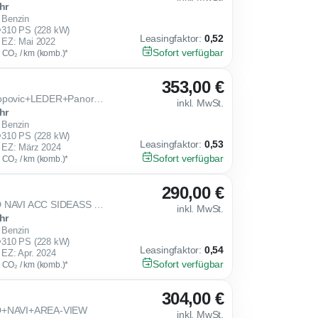
hr
Benzin
310 PS (228 kW)
Leasingfaktor
:
0,52
EZ: Mai 2022
Sofort verfügbar
g CO₂ / km (komb.)*
353,00 €
2.0 TSI DSG 4Drive VZ Akropovic+LEDER+Panorama+Matrix u.v.m.
inkl. MwSt.
hr
Benzin
310 PS (228 kW)
Leasingfaktor
:
0,53
EZ: März 2024
Sofort verfügbar
g CO₂ / km (komb.)*
290,00 €
2.0 TSI DSG 4Drive VZ LED NAVI ACC SIDEASS PARKASS SHZ KEYLESS
inkl. MwSt.
hr
Benzin
310 PS (228 kW)
Leasingfaktor
:
0,54
EZ: Apr. 2024
Sofort verfügbar
g CO₂ / km (komb.)*
304,00 €
ED+NAVI+AREA-VIEW
inkl. MwSt.