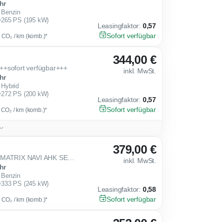
hr
Benzin
265 PS (195 kW)
Leasingfaktor
:
0,57
Sofort verfügbar
g CO₂ / km (komb.)*
344,00 €
+sofort verfügbar+++
inkl. MwSt.
hr
Hybrid
272 PS (200 kW)
Leasingfaktor
:
0,57
Sofort verfügbar
g CO₂ / km (komb.)*
379,00 €
2.0 TSI DSG 4Drive VZ HD-MATRIX NAVI AHK SENNHEISER 19 AREA-VIEW
inkl. MwSt.
hr
Benzin
333 PS (245 kW)
Leasingfaktor
:
0,58
Sofort verfügbar
g CO₂ / km (komb.)*