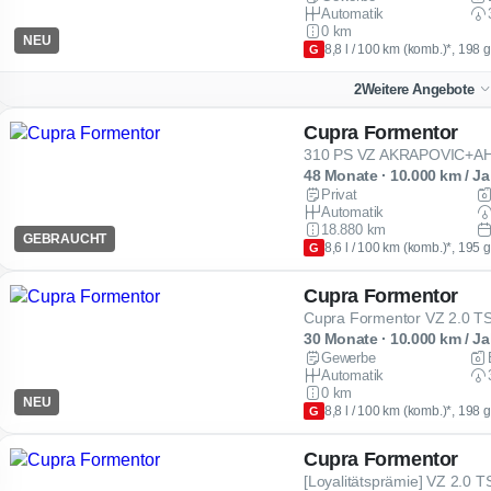
Automatik
0 km
NEU
8,8 l / 100 km (komb.)*, 198 
G
2
Weitere Angebote
Cupra Formentor
48 Monate · 10.000 km / Ja
Privat
Automatik
18.880 km
GEBRAUCHT
8,6 l / 100 km (komb.)*, 195 
G
Cupra Formentor
30 Monate · 10.000 km / Ja
Gewerbe
Automatik
0 km
NEU
8,8 l / 100 km (komb.)*, 198 
G
Cupra Formentor