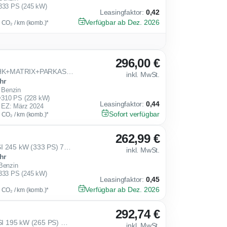
333 PS (245 kW)
Leasingfaktor
:
0,42
Verfügbar ab Dez. 2026
g CO₂ / km (komb.)*
296,00 €
310 PS VZ AKRAPOVIC+AHK+MATRIX+PARKASS+SIDEASS+SHZ
inkl. MwSt.
hr
Benzin
310 PS (228 kW)
Leasingfaktor
:
0,44
EZ: März 2024
Sofort verfügbar
g CO₂ / km (komb.)*
262,99 €
Cupra Formentor VZ 2.0 TSI 245 kW (333 PS) 7-Gang DSG 4Drive
inkl. MwSt.
hr
Benzin
333 PS (245 kW)
Leasingfaktor
:
0,45
Verfügbar ab Dez. 2026
g CO₂ / km (komb.)*
292,74 €
[Loyalitätsprämie] VZ 2.0 TSI 195 kW (265 PS) 7-Gang-DSG
inkl. MwSt.