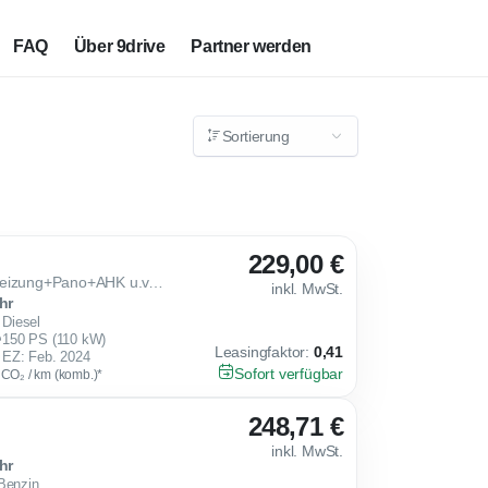
FAQ
Über 9drive
Partner werden
Sortierung
229,00 €
2.0 TDI DSG 4Drive Standheizung+Pano+AHK u.v.m.!
inkl. MwSt.
hr
Diesel
150 PS (110 kW)
Leasingfaktor
:
0,41
EZ: Feb. 2024
Sofort verfügbar
g CO₂ / km (komb.)*
248,71 €
inkl. MwSt.
hr
Benzin