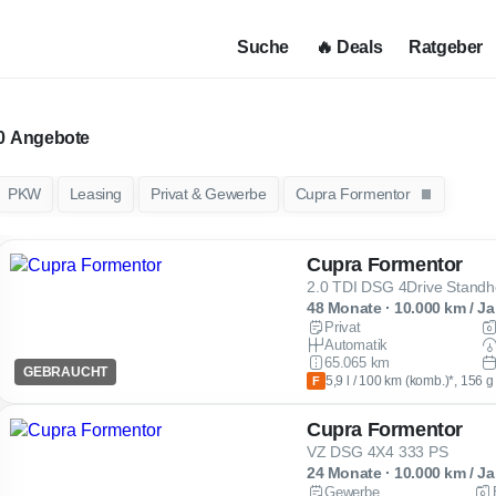
Suche
🔥 Deals
Ratgeber
Angebote
PKW
Leasing
Privat & Gewerbe
Cupra Formentor
Cupra Formentor
48 Monate · 10.000 km / Ja
Privat
Automatik
65.065 km
GEBRAUCHT
5,9 l / 100 km (komb.)*, 156 
F
Cupra Formentor
VZ DSG 4X4 333 PS
24 Monate · 10.000 km / Ja
Gewerbe