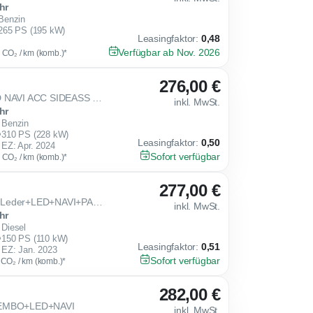
hr
Benzin
265 PS (195 kW)
Leasingfaktor
:
0,48
Verfügbar ab Nov. 2026
g CO₂ / km (komb.)*
276,00 €
2.0 TSI DSG 4Drive VZ LED NAVI ACC SIDEASS PARKASS SHZ KEYLESS
inkl. MwSt.
hr
Benzin
310 PS (228 kW)
Leasingfaktor
:
0,50
EZ: Apr. 2024
Sofort verfügbar
g CO₂ / km (komb.)*
277,00 €
2.0 TDI DSG 4Drive MATT+Leder+LED+NAVI+PANO+AHK
inkl. MwSt.
hr
Diesel
150 PS (110 kW)
Leasingfaktor
:
0,51
EZ: Jan. 2023
Sofort verfügbar
g CO₂ / km (komb.)*
282,00 €
BREMBO+LED+NAVI
inkl. MwSt.