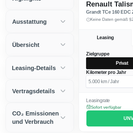
Renault Tali
Grandt TCe 160 EDC
Keine Daten gemäß §2
Ausstattung
Leasing
Übersicht
Zielgruppe
Privat
Leasing-Details
Kilometer pro Jahr
Vertragsdetails
Leasingrate
Sofort verfügbar
CO₂ Emissionen
UNV
und Verbrauch