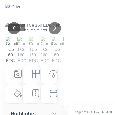
1 / 12
Previous
Next
Kraftstoff
Getriebe
Leistung (PS)
Benzin
Automatik
159 PS (117 kW)
Farbe
Laufleistung
Erstzulassung
Gletscherweiss
84.000 km
EZ: Jan. 2022
Angebots-ID
: GW-FRB130_
Highlights