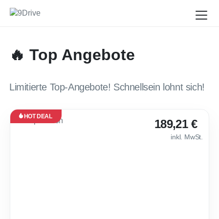
🔥 Top Angebote
Limitierte Top-Angebote! Schnellsein lohnt sich!
HOT DEAL
Leasing
189,21 €
Neu
inkl. MwSt.
Verfügbar
ab Nov.
2026
🌶 Cupra Leon [Loy
24
Monate
·
10.000
km /