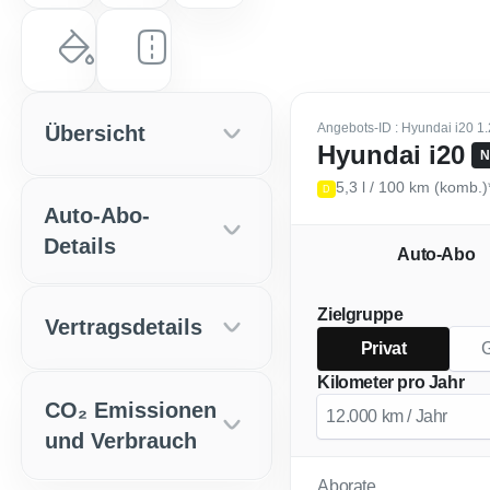
Farbe
Laufleistung
Aurora Grey
0 km
Angebots-ID
: Hyundai i20 
Übersicht
Hyundai i20
N
5,3 l / 100 km (komb.
D
Auto-Abo-
Details
Auto-Abo
Zielgruppe
Vertragsdetails
Privat
Kilometer pro Jahr
CO₂ Emissionen
und Verbrauch
Aborate