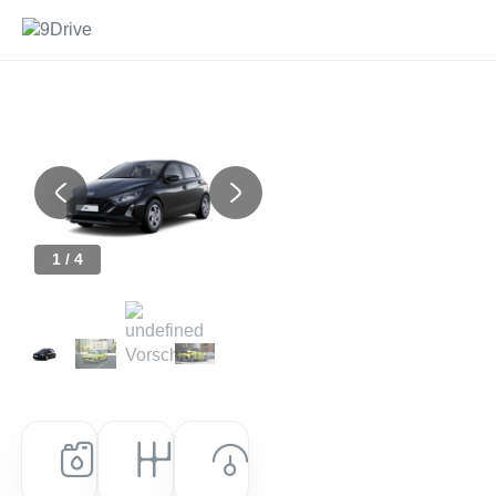
Previous
Next
1 / 4
Kraftstoff
Getriebe
Leistung (PS)
Benzin
Manuell
79 PS (58 kW)