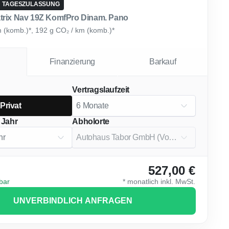
TAGESZULASSUNG
trix Nav 19Z KomfPro Dinam. Pano
km (komb.)*, 192 g CO₂ / km (komb.)*
Finanzierung
Barkauf
Vertragslaufzeit
Privat
 Jahr
Abholorte
527,00 €
gbar
*
monatlich
inkl. MwSt.
UNVERBINDLICH ANFRAGEN