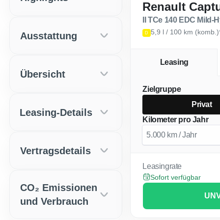
Renault Capt
II TCe 140 EDC Mild
5,9 l / 100 km (komb.
Ausstattung
D
Leasing
Übersicht
Zielgruppe
Privat
Leasing-Details
Kilometer pro Jahr
Vertragsdetails
Leasingrate
Sofort verfügbar
CO₂ Emissionen
UNV
und Verbrauch