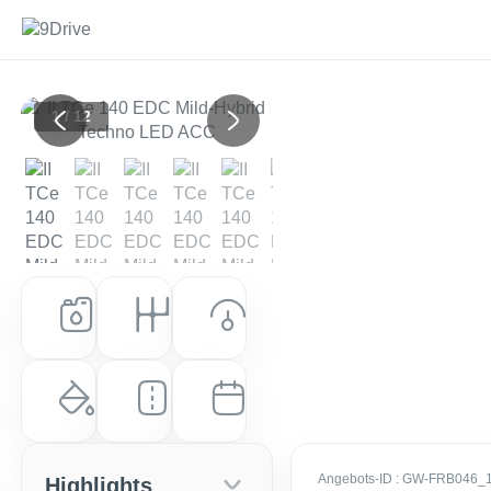
1 / 12
Previous
Next
Kraftstoff
Getriebe
Leistung (PS)
Benzin
Automatik
140 PS (103 kW)
Farbe
Laufleistung
Erstzulassung
Iron Blau Metallic / Dach: Schwa
42.608 km
EZ: Dez. 2022
Angebots-ID
: GW-FRB046_
Highlights