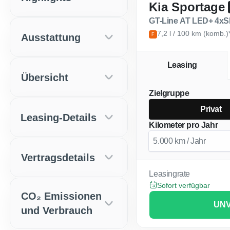
Kia Sportage
GT-Line AT LED+ 4x
7,2 l / 100 km (komb.)
Ausstattung
F
Leasing
Übersicht
Zielgruppe
Privat
Leasing-Details
Kilometer pro Jahr
Vertragsdetails
Leasingrate
Sofort verfügbar
CO₂ Emissionen
UNV
und Verbrauch