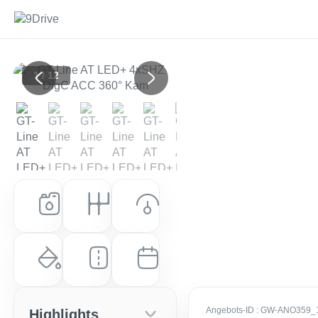
1 / 12
Previous
Next
Kraftstoff
Getriebe
Leistung (PS)
Benzin
Automatik
150 PS (110 kW)
Farbe
Laufleistung
Erstzulassung
Experience Green Metallic
10 km
EZ: März 2026
Angebots-ID
: GW-ANO359_
Highlights