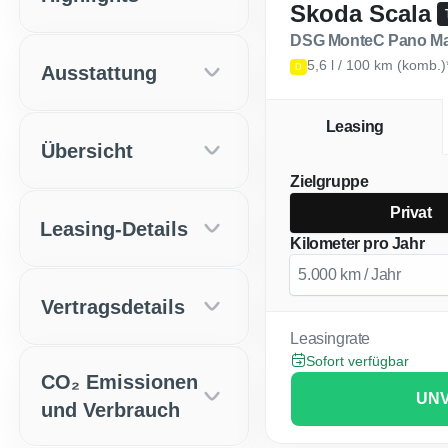
Skoda Scala
DSG MonteC Pano Ma
5,6 l / 100 km (komb.
Ausstattung
D
Leasing
Übersicht
Zielgruppe
Privat
Leasing-Details
Kilometer pro Jahr
Vertragsdetails
Leasingrate
Sofort verfügbar
CO₂ Emissionen
UNV
und Verbrauch