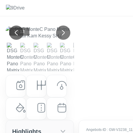
1 / 12
Previous
Next
Kraftstoff
Getriebe
Leistung (PS)
Benzin
Automatik
150 PS (110 kW)
Farbe
Laufleistung
Erstzulassung
Stahl-Grau
10 km
EZ: Sep. 2025
Angebots-ID
: GW-V3238_1
Highlights