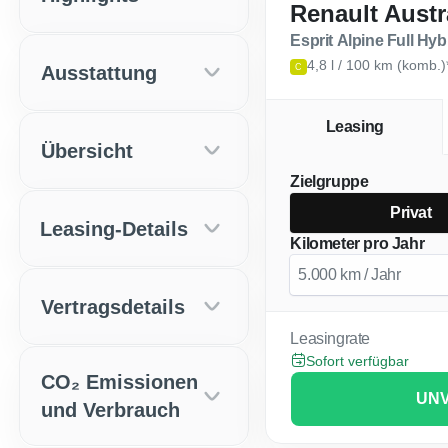
Renault Austr
Esprit Alpine Full Hy
4,8 l / 100 km (komb.
Ausstattung
C
Leasing
Übersicht
Zielgruppe
Privat
Leasing-Details
Kilometer pro Jahr
Vertragsdetails
Leasingrate
Sofort verfügbar
CO₂ Emissionen
UNV
und Verbrauch