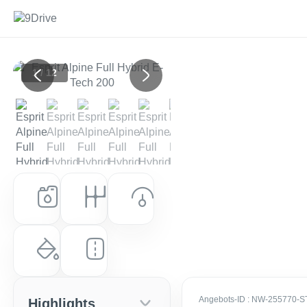
1 / 12
Previous
Next
Kraftstoff
Getriebe
Leistung (PS)
Hybrid
Automatik
200 PS (147 kW)
Farbe
Laufleistung
Dezir-Rot Metallic + Black Pearl
0 km
Angebots-ID
: NW-255770-S
Highlights