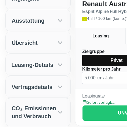
Renault Austr
Esprit Alpine Full Hy
4,8 l / 100 km (komb.
Ausstattung
C
Leasing
Übersicht
Zielgruppe
Privat
Leasing-Details
Kilometer pro Jahr
Vertragsdetails
Leasingrate
Sofort verfügbar
CO₂ Emissionen
UNV
und Verbrauch