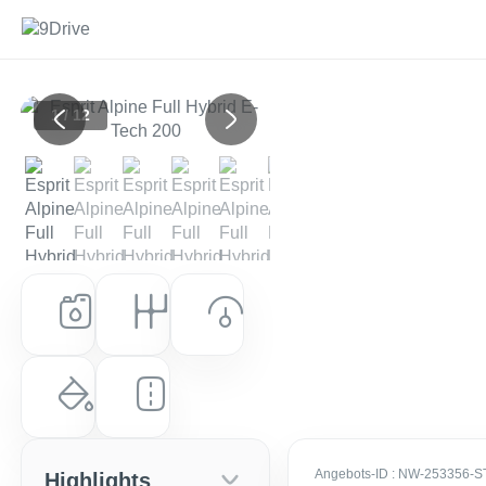
1 / 12
Previous
Next
Kraftstoff
Getriebe
Leistung (PS)
Hybrid
Automatik
200 PS (147 kW)
Farbe
Laufleistung
Perlmutt-Weiß Metallic
0 km
Angebots-ID
: NW-253356-S
Highlights