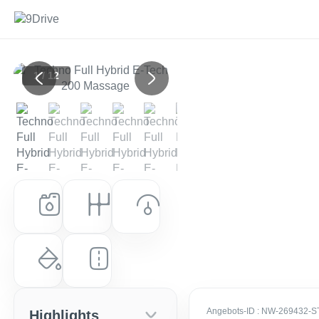
1 / 12
Previous
Next
Kraftstoff
Getriebe
Leistung (PS)
Hybrid
Automatik
200 PS (147 kW)
Farbe
Laufleistung
Dezir-Rot Metallic
0 km
Angebots-ID
: NW-269432-S
Highlights