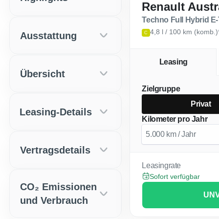
Renault Austr
Techno Full Hybrid E
4,8 l / 100 km (komb.
Ausstattung
C
Leasing
Übersicht
Zielgruppe
Privat
Leasing-Details
Kilometer pro Jahr
Vertragsdetails
Leasingrate
Sofort verfügbar
CO₂ Emissionen
UNV
und Verbrauch