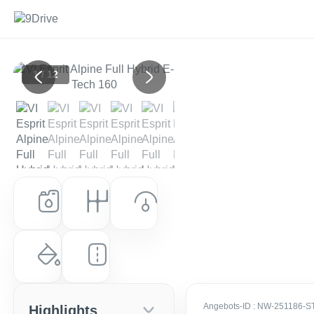
1 / 12
Previous
Next
Kraftstoff
Getriebe
Leistung (PS)
Hybrid
Automatik
94 PS (69 kW)
Farbe
Laufleistung
Weiß (Weitere WäHlbar)
10 km
Angebots-ID
: NW-251186-S
Highlights