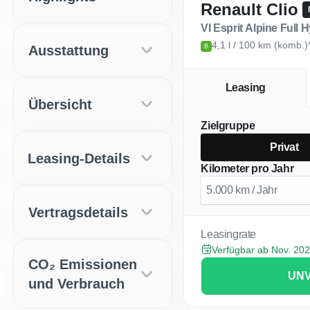
Renault Clio
VI Esprit Alpine Full 
4,1 l / 100 km (komb.)
Ausstattung
B
Leasing
Übersicht
Zielgruppe
Privat
Leasing-Details
Kilometer pro Jahr
Vertragsdetails
Leasingrate
Verfügbar ab Nov. 20
CO₂ Emissionen
UNV
und Verbrauch