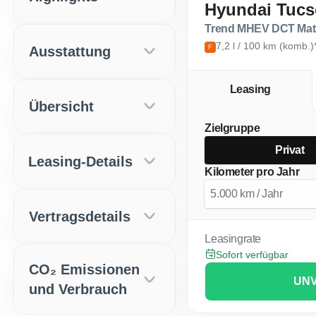
Hyundai Tuc
Trend MHEV DCT Matr
7,2 l / 100 km (komb.)
Ausstattung
F
Leasing
Übersicht
Zielgruppe
Privat
Leasing-Details
Kilometer pro Jahr
Vertragsdetails
Leasingrate
Sofort verfügbar
CO₂ Emissionen
UNV
und Verbrauch