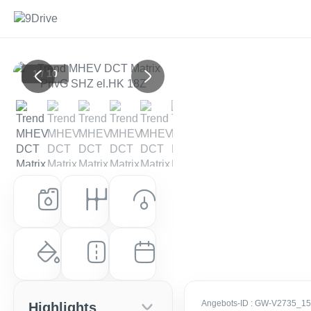
1 / 10
Previous
Next
Kraftstoff
Getriebe
Leistung (PS)
Benzin
Automatik
160 PS (118 kW)
Farbe
Laufleistung
Erstzulassung
Ecotronic Grey Mineraleffekt
10 km
EZ: Apr. 2026
Angebots-ID
: GW-V2735_1
Highlights