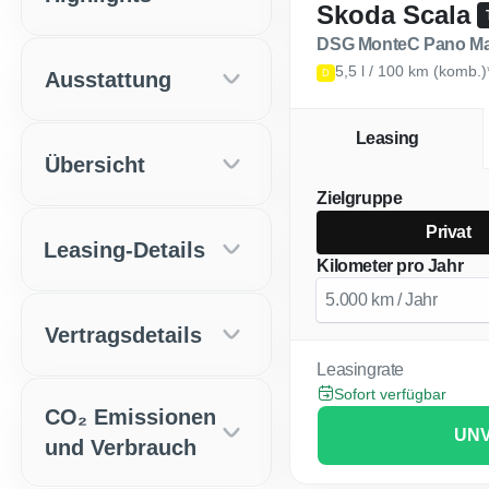
Skoda Scala
DSG MonteC Pano Ma
5,5 l / 100 km (komb.
Ausstattung
D
Leasing
Übersicht
Zielgruppe
Privat
Leasing-Details
Kilometer pro Jahr
Vertragsdetails
Leasingrate
Sofort verfügbar
CO₂ Emissionen
UNV
und Verbrauch