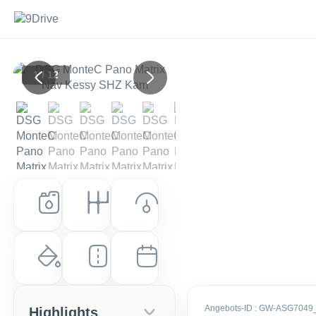
1 / 12
Previous
Next
Kraftstoff
Getriebe
Leistung (PS)
Benzin
Automatik
116 PS (85 kW)
Farbe
Laufleistung
Erstzulassung
Black-Magic Perleffekt
10 km
EZ: Feb. 2026
Angebots-ID
: GW-ASG7049
Highlights