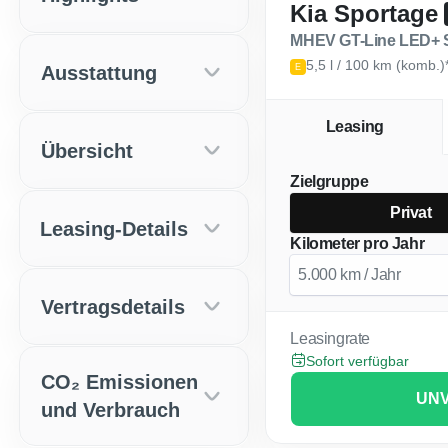
Kia Sportage
MHEV GT-Line LED+ 
5,5 l / 100 km (komb.)
Ausstattung
E
Leasing
Übersicht
Zielgruppe
Privat
Leasing-Details
Kilometer pro Jahr
Vertragsdetails
Leasingrate
Sofort verfügbar
CO₂ Emissionen
UNV
und Verbrauch