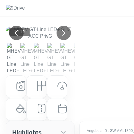
1 / 12
Previous
Next
Kraftstoff
Getriebe
Leistung (PS)
Diesel
Automatik
136 PS (100 kW)
Farbe
Laufleistung
Erstzulassung
Deluxeweiß Metallic
10 km
EZ: Feb. 2026
Angebots-ID
: GW-AML1890
Highlights