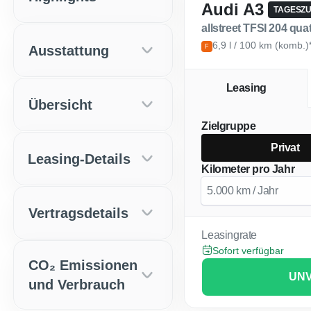
Audi A3
TAGESZ
allstreet TFSI 204 qu
6,9 l / 100 km (komb.)
Ausstattung
F
Leasing
Übersicht
Zielgruppe
Privat
Leasing-Details
Kilometer pro Jahr
Vertragsdetails
Leasingrate
Sofort verfügbar
CO₂ Emissionen
UNV
und Verbrauch