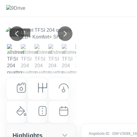
1 / 12
Previous
Next
Kraftstoff
Getriebe
Leistung (PS)
Benzin
Automatik
204 PS (150 kW)
Farbe
Laufleistung
Erstzulassung
Mythosschwarz Metallic
10 km
EZ: Juli 2026
Angebots-ID
: GW-V3088_1
Highlights