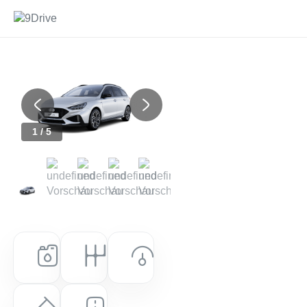
Previous
Next
1 / 5
Kraftstoff
Getriebe
Leistung (PS)
Benzin
Automatik
150 PS (110 kW)
Farbe
Laufleistung