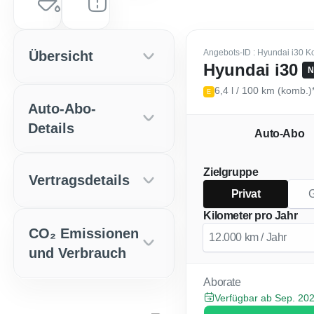
Serenity White
0 km
Angebots-ID
: Hyundai i30 K
Übersicht
Hyundai i30
N
6,4 l / 100 km (komb.)
E
Auto-Abo-
Details
Auto-Abo
Zielgruppe
Vertragsdetails
Privat
Kilometer pro Jahr
CO₂ Emissionen
und Verbrauch
Aborate
Verfügbar ab Sep. 20