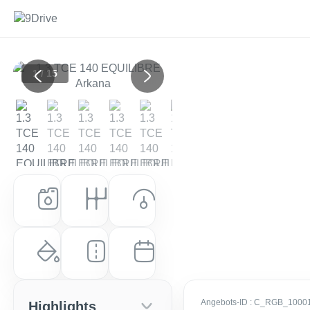
1 / 15
Previous
Next
Kraftstoff
Getriebe
Leistung (PS)
Benzin
Automatik
140 PS (103 kW)
Farbe
Laufleistung
Erstzulassung
Onyx-Schwarz (Schwarz)
21.590 km
EZ: Dez. 2023
Angebots-ID
: C_RGB_1000
Highlights