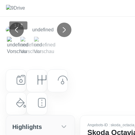
1 / 3
Previous
Next
Kraftstoff
Getriebe
Leistung (PS)
Benzin
Automatik
150 PS (110 kW)
Farbe
Laufleistung
Graphite-Grau Metallic
10 km
Angebots-ID
: skoda_octaci
Highlights
Skoda Octavi