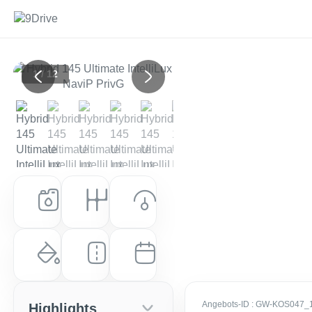
1 / 12
Previous
Next
Kraftstoff
Getriebe
Leistung (PS)
Benzin
Automatik
136 PS (100 kW)
Farbe
Laufleistung
Erstzulassung
Kontur Weiß Metallic / Dach: Sch
10 km
EZ: Okt. 2025
Angebots-ID
: GW-KOS047_
Highlights