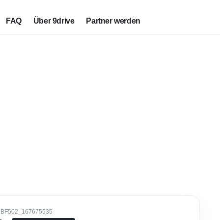
FAQ
Über 9drive
Partner werden
-BF502_167675535