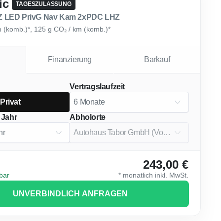
ic
TAGESZULASSUNG
 LED PrivG Nav Kam 2xPDC LHZ
km (komb.)*, 125 g CO₂ / km (komb.)*
Finanzierung
Barkauf
Vertragslaufzeit
Privat
 Jahr
Abholorte
243,00 €
gbar
*
monatlich
inkl. MwSt.
UNVERBINDLICH ANFRAGEN