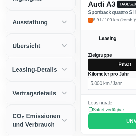
Audi A3
TAGESZ
Sportback quattro S 
6,9 l / 100 km (komb.)
Ausstattung
F
Leasing
Übersicht
Zielgruppe
Privat
Leasing-Details
Kilometer pro Jahr
Vertragsdetails
Leasingrate
Sofort verfügbar
CO₂ Emissionen
UNV
und Verbrauch