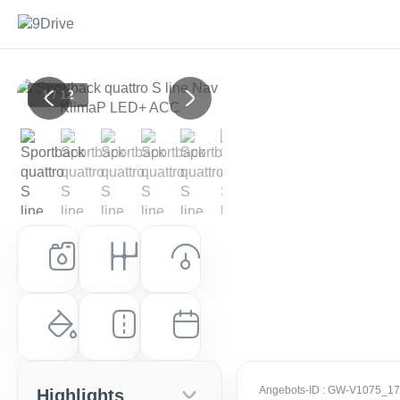
1 / 12
Previous
Next
Kraftstoff
Getriebe
Leistung (PS)
Benzin
Automatik
204 PS (150 kW)
Farbe
Laufleistung
Erstzulassung
Arkonaweiß
10 km
EZ: Juli 2026
Angebots-ID
: GW-V1075_1
Highlights