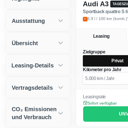
Audi A3
TAGESZ
Sportback quattro S 
6,9 l / 100 km (komb.)
Ausstattung
F
Leasing
Übersicht
Zielgruppe
Privat
Leasing-Details
Kilometer pro Jahr
Vertragsdetails
Leasingrate
Sofort verfügbar
CO₂ Emissionen
UNV
und Verbrauch