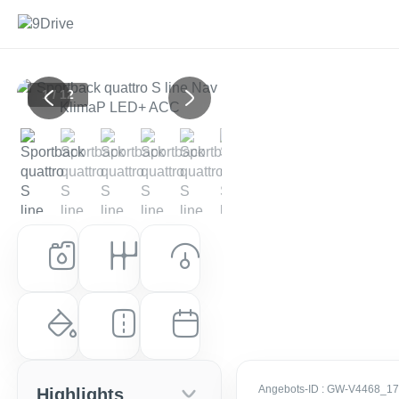
1 / 12
Previous
Next
Kraftstoff
Getriebe
Leistung (PS)
Benzin
Automatik
204 PS (150 kW)
Farbe
Laufleistung
Erstzulassung
Arkonaweiß
10 km
EZ: Juli 2026
Angebots-ID
: GW-V4468_1
Highlights