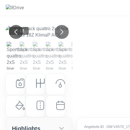
1 / 12
Previous
Next
Kraftstoff
Getriebe
Leistung (PS)
Benzin
Automatik
204 PS (150 kW)
Farbe
Laufleistung
Erstzulassung
Navarrablau Metallic
10 km
EZ: Juli 2026
Angebots-ID
: GW-V4570_1
Highlights