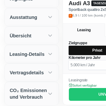
Audi A3
TAGESZ
Sportback quattro 2x
6,9 l / 100 km (komb.)
Ausstattung
F
Leasing
Übersicht
Zielgruppe
Privat
Leasing-Details
Kilometer pro Jahr
Vertragsdetails
Leasingrate
Sofort verfügbar
CO₂ Emissionen
UNV
und Verbrauch