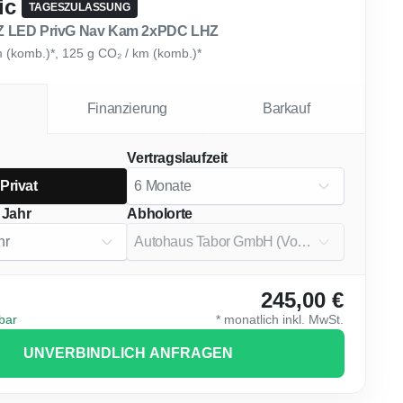
ic
TAGESZULASSUNG
 LED PrivG Nav Kam 2xPDC LHZ
km (komb.)*, 125 g CO₂ / km (komb.)*
Finanzierung
Barkauf
Vertragslaufzeit
Privat
 Jahr
Abholorte
245,00 €
gbar
*
monatlich
inkl. MwSt.
UNVERBINDLICH ANFRAGEN