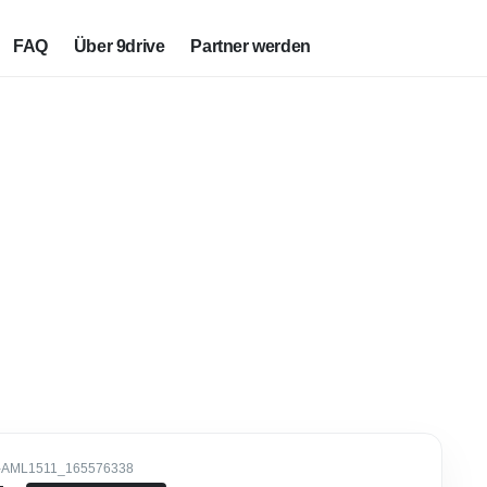
FAQ
Über 9drive
Partner werden
-AML1511_165576338