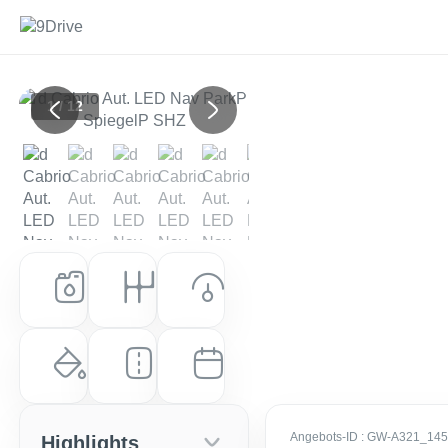
1 / 12
Previous
Next
Kraftstoff
Getriebe
Leistung (PS)
Diesel
Automatik
194 PS (143 kW)
Farbe
Laufleistung
Erstzulassung
Schwarz Uni
65.400 km
EZ: März 2021
Angebots-ID
: GW-A321_14
Highlights