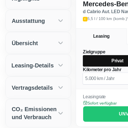
Mercedes-Ben
d Cabrio Aut. LED Na
5,5 l / 100 km (komb.)
Ausstattung
E
Leasing
Übersicht
Zielgruppe
Privat
Leasing-Details
Kilometer pro Jahr
Vertragsdetails
Leasingrate
Sofort verfügbar
CO₂ Emissionen
UNV
und Verbrauch