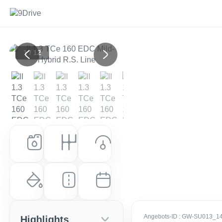
1 / 12
Previous
Next
Kraftstoff
Getriebe
Leistung (PS)
Benzin
Automatik
158 PS (116 kW)
Farbe
Laufleistung
Erstzulassung
Perlmutt-Weiß / Schwarz Metallic
54.978 km
EZ: März 2023
Angebots-ID
: GW-SU013_1
Highlights