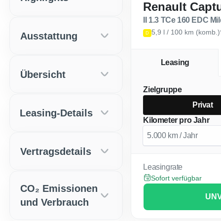
Renault Capt
II 1.3 TCe 160 EDC Mil
5,9 l / 100 km (komb.
Ausstattung
D
Leasing
Übersicht
Zielgruppe
Privat
Leasing-Details
Kilometer pro Jahr
Vertragsdetails
Leasingrate
Sofort verfügbar
CO₂ Emissionen
UNV
und Verbrauch