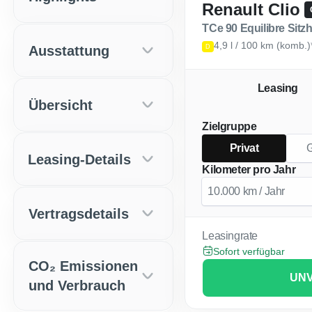
Renault Clio
TCe 90 Equilibre Sitz
4,9 l / 100 km (komb.
Ausstattung
D
Leasing
Übersicht
Zielgruppe
Privat
Leasing-Details
Kilometer pro Jahr
Vertragsdetails
Leasingrate
Sofort verfügbar
CO₂ Emissionen
UNV
und Verbrauch