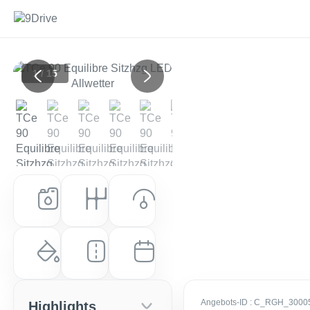
1 / 15
Previous
Next
Kraftstoff
Getriebe
Leistung (PS)
Benzin
Manuell
91 PS (67 kW)
Farbe
Laufleistung
Erstzulassung
Weiss (Weiß)
61.769 km
EZ: Dez. 2022
Angebots-ID
: C_RGH_3000
Highlights