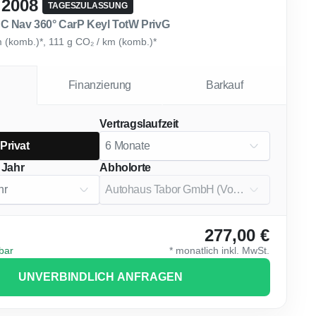
 2008
TAGESZULASSUNG
C Nav 360° CarP Keyl TotW PrivG
m (komb.)*, 111 g CO₂ / km (komb.)*
Finanzierung
Barkauf
Vertragslaufzeit
Privat
 Jahr
Abholorte
277,00 €
gbar
*
monatlich
inkl. MwSt.
UNVERBINDLICH ANFRAGEN