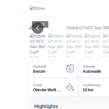
1 / 12
Previous
Kraftstoff
Getriebe
Benzin
Automatik
Farbe
Laufleistung
Okenite Weiß Metallic / Dach In
10 km
Highlights