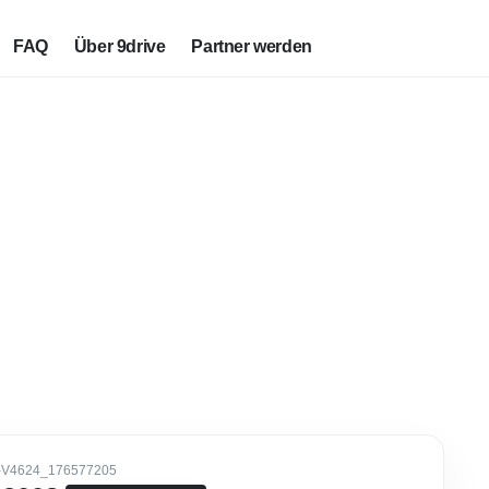
FAQ
Über 9drive
Partner werden
-V4624_176577205